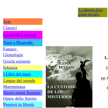
Le librerie dove
potete trovarci
Arte
Classici
Cataloghi e mostre
Diari e Biografie
Fantasy
Glottologia
L
Giochi esistemi
Infanzia
(
I Libri del mare
pp.
Lingue del mondo
Maremmana
Nuovi autori
Romanzi
Opere dello Spirito
Pensieri in libertà