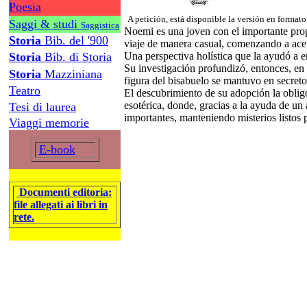
Poesia
A petición, está disponible la versión en formato
Saggi & studi
Saggistica
Noemi es una joven con el importante prop
Storia
Bib. del '900
viaje de manera casual, comenzando a ace
Storia
Bib. di Storia
Una perspectiva holística que la ayudó a e
Su investigación profundizó, entonces, en 
Storia
Mazziniana
figura del bisabuelo se mantuvo en secreto
Teatro
El descubrimiento de su adopción la oblig
esotérica, donde, gracias a la ayuda de u
Tesi di laurea
importantes, manteniendo misterios listos pa
Viaggi memorie
E-book
Documenti editoria:
file allegati ai libri in
rete.