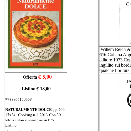
Willem Reich
An
616
Collana Arg
editore 1973 Cope
ingillito sui bord
qualche fioritura 
€ 5,00
Offerta
Listino € 18,00
9788866150558
NATURALMENTE DOLCE
pp. 200 ,
17x24 , Cooking n. 1 2013
Con 30
foto a colori e numerose in B/N.
Listino