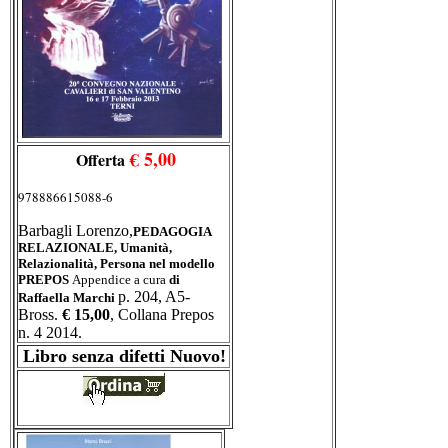
€ 5,00
Offerta
978886615088-6
Barbagli Lorenzo,
PEDAGOGIA
RELAZIONALE, Umanità,
Relazionalità, Persona nel modello
PREPOS
Appendice a cura
di
p. 204, A5-
Raffaella Marchi
Bross.
€ 15,00
, Collana Prepos
n. 4 2014.
Libro senza difetti Nuovo!