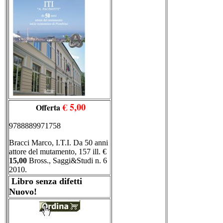
€ 5,00
Offerta
9788889971758
Bracci Marco, I.T.I. Da 50 anni
attore del mutamento, 157 ill. €
15,00
Bross., Saggi&Studi n. 6
2010.
Libro senza difetti
Nuovo!