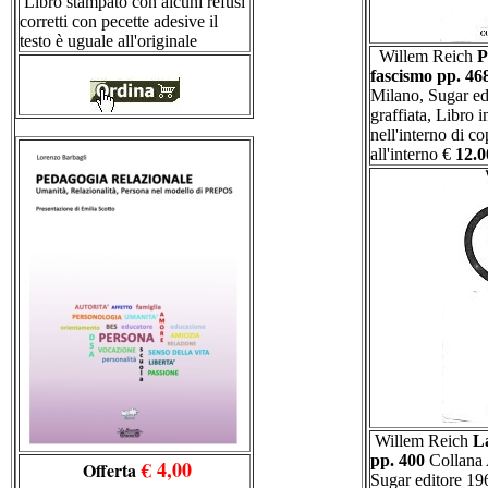
Libro stampato con alcuni refusi
corretti con pecette adesive il
testo è uguale all'originale
Willem Reich
P
fascismo pp. 46
Milano, Sugar ed
graffiata, Libro i
nell'interno di co
all'interno €
12.0
Willem Reich
L
pp. 400
Collana
€ 4,00
Offerta
Sugar editore 196