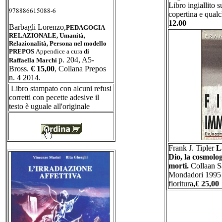
Libro ingiallito s
978886615088-6
copertina e qualch
12.00
Barbagli Lorenzo,
PEDAGOGIA
RELAZIONALE, Umanità,
Relazionalità, Persona nel modello
PREPOS
Appendice a cura
di
p. 204, A5-
Raffaella Marchi
Bross.
€ 15,00
, Collana Prepos
n. 4 2014.
Libro stampato con alcuni refusi
corretti con pecette adesive il
testo è uguale all'originale
Frank J. Tipler
L
Dio, la cosmolog
morti.
Collaan S
Mondadori 1995 
fioritura
,€ 25,00