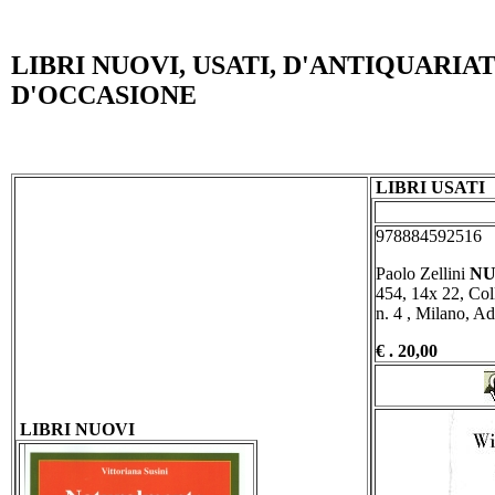
LIBRI NUOVI, USATI, D'ANTIQUARIA
D'OCCASIONE
LIBRI USATI
978884592516
Paolo Zellini
NU
454, 14x 22, Coll
n. 4 , Milano, A
€ . 20,00
LIBRI NUOVI