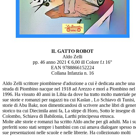
IL GATTO ROBOT
Aldo Zelli
pp. 46 anno 2021 € 6,00 ill Colore f.t 16°
EAN 9788866152224
Collana Infanzia n. 16
Aldo Zelli scrittore piombinese d'adozione a cui è dedicata anche una
strada di Piombino nacque nel 1918 ad Arezzo e morì a Piombino nel
1996. Ha vissuto 40 anni in Libia da dove ha tratto molto materiale pe
sue storie e romanzi per ragazzi tra cui Kaslan , Lo Schiavo di Tunisi,
storie di Abu Bakr, non dimenticandosi di scrivere anche libri di gene
storico tra cui Diecimila anni fa, La stirpe di Horo, Sotto le insegne di
Colombo, Schiava di Babilonia, Larthi principessa etrusca.
Molte alte storie e romanzi ha scritto Aldo anche per gli adulti. Ma i s
preferiti sono stati sempre i bambini con cui amava dialogare spesso n
sue presentazioni nelle scuole e nelle librerie. Ha collezionato molti