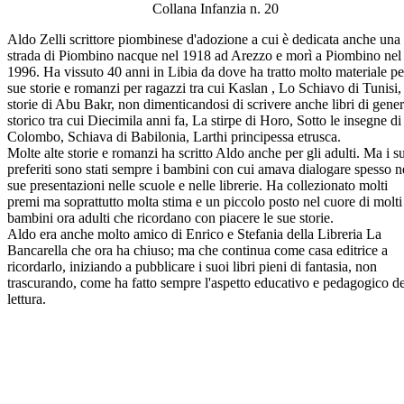
Collana Infanzia n. 20
Aldo Zelli scrittore piombinese d'adozione a cui è dedicata anche una
strada di Piombino nacque nel 1918 ad Arezzo e morì a Piombino nel
1996. Ha vissuto 40 anni in Libia da dove ha tratto molto materiale pe
sue storie e romanzi per ragazzi tra cui Kaslan , Lo Schiavo di Tunisi,
storie di Abu Bakr, non dimenticandosi di scrivere anche libri di gene
storico tra cui Diecimila anni fa, La stirpe di Horo, Sotto le insegne di
Colombo, Schiava di Babilonia, Larthi principessa etrusca.
Molte alte storie e romanzi ha scritto Aldo anche per gli adulti. Ma i s
preferiti sono stati sempre i bambini con cui amava dialogare spesso n
sue presentazioni nelle scuole e nelle librerie. Ha collezionato molti
premi ma soprattutto molta stima e un piccolo posto nel cuore di molti
bambini ora adulti che ricordano con piacere le sue storie.
Aldo era anche molto amico di Enrico e Stefania della Libreria La
Bancarella che ora ha chiuso; ma che continua come casa editrice a
ricordarlo, iniziando a pubblicare i suoi libri pieni di fantasia, non
trascurando, come ha fatto sempre l'aspetto educativo e pedagogico de
lettura.