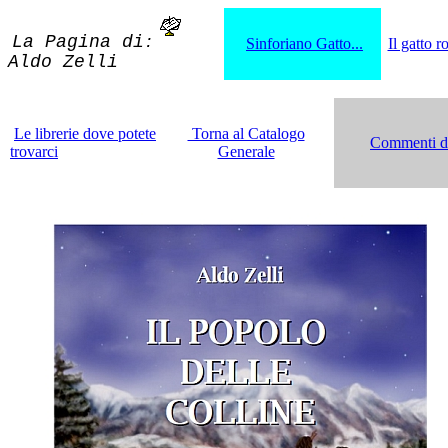
La Pagina di
:
Sinforiano Gatto...
Il gatto 
Aldo Zelli
Le librerie dove potete
Torna al Catalogo
Commenti dei
trovarci
Generale