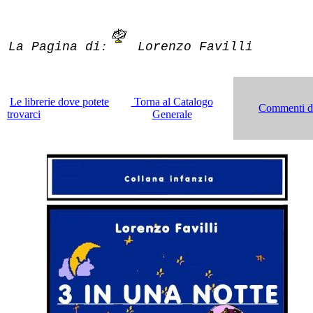
La Pagina di
Lorenzo Favilli
:
Le librerie dove potete
Torna al Catalogo
Commenti dei
trovarci
Generale