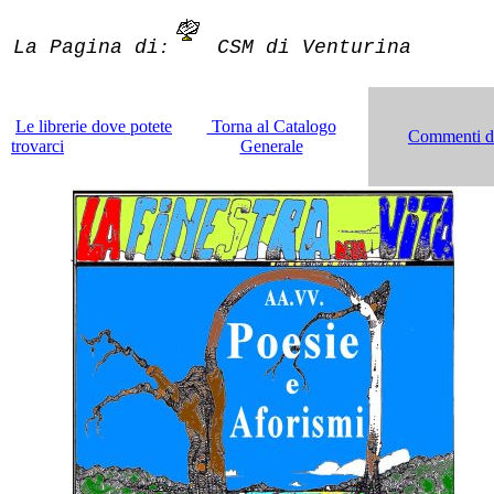
La Pagina di
CSM di Venturina
:
Le librerie dove potete
Torna al Catalogo
Commenti dei
trovarci
Generale