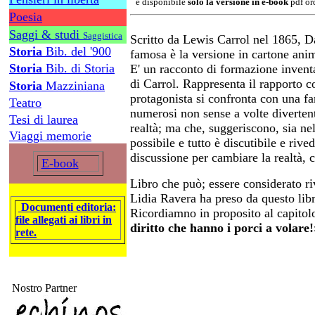
è disponibile
solo la versione in e-book
pdf ord
Poesia
Saggi & studi
Saggistica
Scritto da Lewis Carrol nel 1865, Da
Storia
Bib. del '900
famosa è la versione in cartone ani
Storia
Bib. di Storia
E' un racconto di formazione invent
di Carrol. Rappresenta il rapporto con
Storia
Mazziniana
protagonista si confronta con una fan
Teatro
numerosi non sense a volte divertenti
Tesi di laurea
realtà; ma che, suggeriscono, sia ne
Viaggi memorie
possibile e tutto è discutibile e rive
discussione per cambiare la realtà,
E-book
Libro che può; essere considerato riv
Lidia Ravera ha preso da questo libro
Documenti editoria:
Ricordiamno in proposito al capitol
file allegati ai libri in
diritto che hanno i porci a volare!
rete.
Nostro Partner