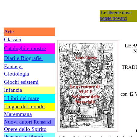
Le librerie dove
potete trovarci
Arte
Classici
LE A
Cataloghi e mostre
N
Diari e Biografie
Fantasy
TRADU
Glottologia
Giochi esistemi
Infanzia
con 42
I Libri del mare
Lingue del mondo
Maremmana
Nuovi autori
Romanzi
Opere dello Spirito
Pensieri in libertà