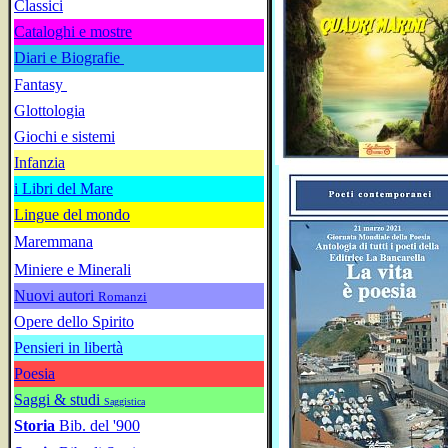
Classici
Cataloghi e mostre
Diari e Biografie
Fantasy
Glottologia
Giochi e sistemi
Infanzia
i Libri del Mare
Lingue del mondo
Maremmana
Miniere e Minerali
Nuovi autori
Romanzi
Opere dello Spirito
Pensieri in libertà
Poesia
Saggi & studi
Saggistica
Storia
Bib. del '900