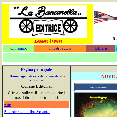
Ri
Leggere è vivere
Chi siamo
I nostri autori
Librerie
Pagina principale
NOVIT
Homepage Libreria dalla nascita alla
chiusura
Collane Editoriali
Cliccate sulle collane per scoprire i
nostri titoli e i nostri autori
Arte
Biblioteca del LibroVolante