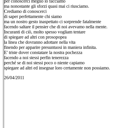
per conoscerci meglio lo facciamo
ma nonostante gli sforzi quasi mai ci riusciamo.
Crediamo di conoscerci
di saper perfettamente chi siamo
ma un nostro gesto inaspettato ci sorprende fatalmente
facendo saltare il pensier che di noi avevamo nella mente.
Incuranti di ciò, molto spesso vogliam tentare
di spiegare ad altri con prosopopea
la linea che dovranno adottare nella vita
finendo per apparire presuntuosi in maniera infinita.
E' triste dover constatare la nostra pochezza
facendo a noi stessi perfin tenerezza
perché se di noi stessi poco o niente capiamo
spiegare ad altri ed insegnar loro certamente non possiamo.
26/04/2011