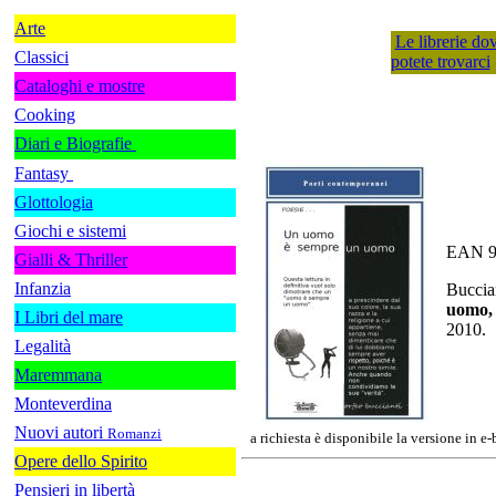
Arte
Le librerie do
Classici
potete trovarci
Cataloghi e mostre
Cooking
Diari e Biografie
Fantasy
Glottologia
Giochi e sistemi
EAN 9
Gialli & Thriller
Infanzia
Buccia
uomo,
I Libri del mare
2010.
Legalità
Maremmana
Monteverdina
Nuovi autori
Romanzi
a richiesta è disponibile la versione in e
Opere dello Spirito
Pensieri in libertà