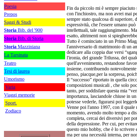
Poesia
Fin da piccolo mi è sempre piaciuto s
con l'inchiostro, ma non avrei mai pe
Prepos
sempre stato qualcosa di superiore, d
Saggi & Studi
espressività, che l'essere umano può 
Storia
Bib. del '900
intellettuali, tale raggiungimento. 
esatto, altrimenti non si spiegherebbe
Storia
Bib. di Storia
Tutto è cominciato in un Primo Magg
Storia
Mazziniana
l'anniversario di matrimonio di un am
dedicare alla coppia due versi “sga
La Tarsinata
l'ironia, del grande Trilussa, del qu
Teatro
quell'avvenimento, restandone favor
insieme, contribuendo notevolmente al
Tesi di laurea
penso, piacque,per la sorpresa, poic
Umorismo
Il “successo” riportato in quella circ
composizioni musicali , che solo poch
Varia
tanto, per soddisfare questa mia “ven
Viaggi memorie
importanza, lasciandole chiuse in un
potesse vederle, figurarsi poi leggerl
Sport.
Venne poi l'anno 1997, con il quale 
Zodiaco
momento, avendo molto tempo a dispos
completa, cercai dei diversivi per po
della depressione. Per cui, per evita
questo mio hobby, che è lo scrivere 
ma per una necessità interna, per no