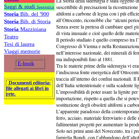
La Storia della siderurgia è stata oggetto d
Saggi & studi
suscettibile di precisazioni la ricostruzion
Saggistica
altiforni a carbone di legna con i più effici
Storia
Bib. del '900
all’Ottocento, riconobbe che “alcuni perio
Storia
Bib. di Storia
Senza avere la pretesa di cambiare quel gi
Storia
Mazziniana
di vista inusuale e cioè quello delle materie
Teatro
Il periodo studiato è quello compreso tra l
Tesi di laurea
Congresso di Vienna e nella Restaurazione 
Viaggi memorie
nell’interesse nazionale, dei minerali di fe
ma indisponibili fino al 1881.
E-book
Tra le materie prime della siderurgia vi er
l’indiscussa fonte energetica dell’Ottocen
traccia all’interno dei confini nazionali. I
Documenti editoria:
dell’Italia settentrionale e sulla scadente l
file allegati ai libri in
L’impossibilità di poter usare la lignite per
rete.
importazione, rispetto a quella che si potev
sostituzione degli obsoleti altiforni a carbo
L’apparente paradosso della contemporanea
ferro, acciaio, materiale ferroviario e delle
fallimentari progetti per aumentare la prod
Solo nei primi anni del Novecento, tra i pro
famiglia Bondi, con l’abbandono dell’alto