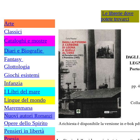
Le librerie dove
potete trovarci
Arte
Classici
Cataloghi e mostre
Diari e Biografie
DAGLI
Fantasy
LEGN
Glottologia
Porto
Giochi esistemi
Infanzia
pp. 4
I Libri del mare
Lingue del mondo
Colla
Maremmana
Nuovi autori
Romanzi
Opere dello Spirito
A richiesta è disponibile la versione in e-bok pd
Pensieri in libertà
Poesia