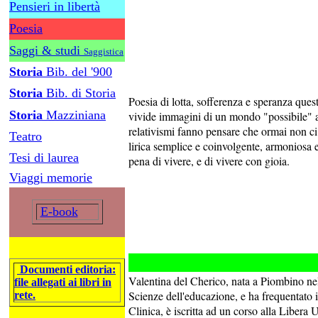
Pensieri in libertà
Poesia
Saggi & studi
Saggistica
Storia
Bib. del '900
Storia
Bib. di Storia
Poesia di lotta, sofferenza e speranza ques
Storia
Mazziniana
vivide immagini di un mondo "possibile" a
relativismi fanno pensare che ormai non ci s
Teatro
lirica semplice e coinvolgente, armoniosa e
Tesi di laurea
pena di vivere, e di vivere con gioia.
Viaggi memorie
E-book
Documenti editoria:
Valentina del Cherico, nata a Piombino nel
file allegati ai libri in
Scienze dell'educazione, e ha frequentato 
rete.
Clinica, è iscritta ad un corso alla Libera