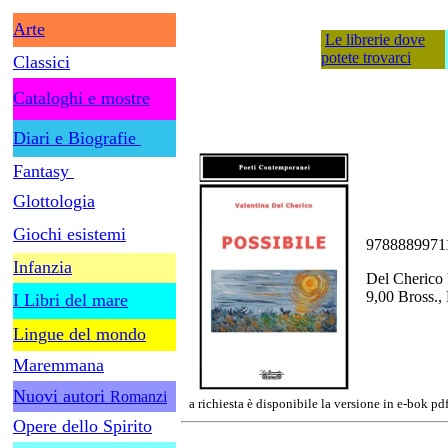
Arte
Le librerie dove
potete trovarci
Classici
Cataloghi e mostre
Diari e Biografie
Fantasy
Glottologia
Giochi esistemi
9788889971
Infanzia
Del Cherico V
9,00 Bross., 
I Libri del mare
Lingue del mondo
Maremmana
Nuovi autori
Romanzi
a richiesta è disponibile la versione in e-bok pd
Opere dello Spirito