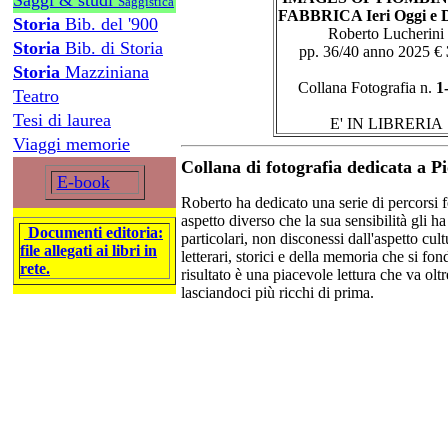
Saggi & studi
Saggistica
FABBRICA Ieri Oggi e 
Storia
Bib. del '900
Roberto Lucherini
Storia
Bib. di Storia
pp. 36/40 anno 2025 €
Storia
Mazziniana
Collana Fotografia n.
1
Teatro
Tesi di laurea
E' IN LIBRERIA
Viaggi memorie
Collana di fotografia dedicata a 
E-book
Roberto ha dedicato una serie di percorsi fo
aspetto diverso che la sua sensibilità gli h
Documenti editoria:
particolari, non disconessi dall'aspetto cultu
file allegati ai libri in
letterari, storici e della memoria che si fond
rete.
risultato è una piacevole lettura che va ol
lasciandoci più ricchi di prima.