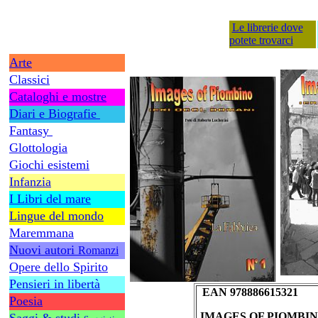
Le librerie dove
potete trovarci
Arte
Classici
Cataloghi e mostre
Diari e Biografie
Fantasy
Glottologia
Giochi esistemi
Infanzia
I Libri del mare
Lingue del mondo
Maremmana
Nuovi autori
Romanzi
Opere dello Spirito
Pensieri in libertà
EAN 978886615321
Poesia
IMAGES OF PIOMBIN