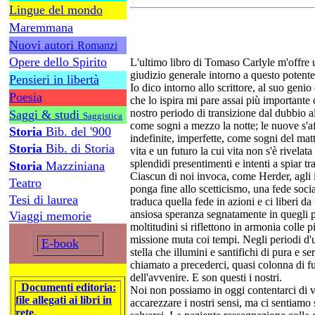
Lingue del mondo
Maremmana
Nuovi autori
Romanzi
Opere dello Spirito
L'ultimo libro di Tomaso Carlyle m'offre
giudizio generale intorno a questo potente 
Pensieri in libertà
Io dico intorno allo scrittore, al suo genio
Poesia
che lo ispira mi pare assai più importante
nostro periodo di transizione dal dubbio a
Saggi & studi
Saggistica
come sogni a mezzo la notte; le nuove s'af
Storia
Bib. del '900
indefinite, imperfette, come sogni del ma
Storia
Bib. di Storia
vita e un futuro la cui vita non s'è rivelat
splendidi presentimenti e intenti a spiar tr
Storia
Mazziniana
Ciascun di noi invoca, come Herder, agli i
Teatro
ponga fine allo scetticismo, una fede socia
Tesi di laurea
traduca quella fede in azioni e ci liberi 
ansiosa speranza segnatamente in quegli poc
Viaggi memorie
moltitudini si riflettono in armonia colle p
missione muta coi tempi. Negli periodi d'u
E-book
stella che illumini e santifichi di pura e se
chiamato a precederci, quasi colonna di fuo
dell'avvenire. E son questi i nostri.
Documenti editoria:
Noi non possiamo in oggi contentarci di vi
file allegati ai libri in
accarezzare i nostri sensi, ma ci sentiamo 
rete.