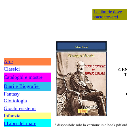
Le librerie dove
potete trovarci
Arte
Classici
GEN
Cataloghi e mostre
Diari e Biografie
Fantasy
Glottologia
Giochi esistemi
Infanzia
I Libri del mare
è disponibile solo la versione in e-book pdf ord