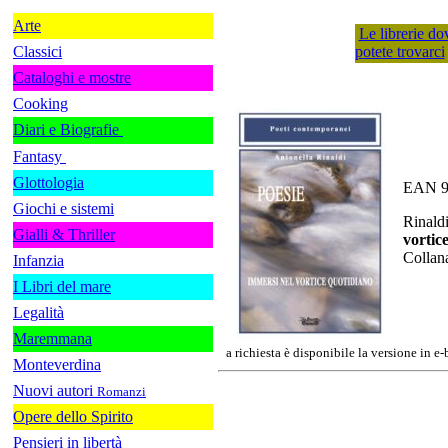
Arte
Le librerie do
Classici
potete trovarci
Cataloghi e mostre
Cooking
Diari e Biografie
Fantasy
Glottologia
EAN 9
Giochi e sistemi
Rinald
Gialli & Thriller
vortic
Collan
Infanzia
I Libri del mare
Legalità
Maremmana
a richiesta è disponibile la versione in e
Monteverdina
Nuovi autori
Romanzi
Opere dello Spirito
Pensieri in libertà