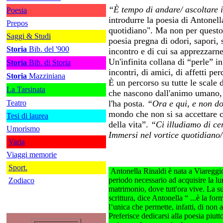
“È tempo di andare/ ascoltare
Poesia
introdurre la poesia di Antonel
Prepos
quotidiano". Ma non per questo 
Saggi & Studi
poesia pregna di odori, sapori, 
Storia
Bib. del '900
incontro e di cui sa apprezzarne
Un'infinita collana di “perle” i
Storia
Bib. di Storia
incontri, di amici, di affetti per
Storia
Mazziniana
È un percorso su tutte le scale 
La Tarsinata
che nascono dall'animo umano, c
Teatro
l'ha posta.
“Ora e qui, e non d
mondo che non si sa accettare 
Tesi di laurea
della vita”.
“Ci illudiamo di ce
Umorismo
Immersi nel vortice quotidiano/
Varia
Viaggi memorie
Sport.
Antonella Rinaldi è nata a Viareggio
periodo necessario ad acquisire la lur
Zodiaco
matrimonio, dove tutt'ora vive. La sua
scrittura, dice Antonella “ ...è la f
l’unica che permette, infatti, di non 
Preferisce dedicarsi alla poesia piut