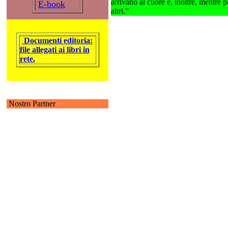
arrivano al cuore e, inoltre, mentre 
E-book
altri.”
Documenti editoria:
file allegati ai libri in
rete.
Nostro Partner