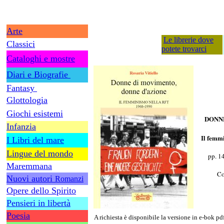
Arte
Le librerie dove
Classici
potete trovarci
Cataloghi e mostre
Diari e Biografie
Fantasy
Glottologia
Giochi esistemi
DONN
Infanzia
Il femm
I Libri del mare
Lingue del mondo
pp. 1
Maremmana
Co
Nuovi autori
Romanzi
Opere dello Spirito
Pensieri in libertà
Poesia
A richiesta è disponibile la versione in e-bok pd