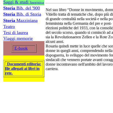
Saggi & studi
Saggistica
Storia
Bib. del '900
Nel suo libro “Donne in movimento, donn
Storia
Bib. di Storia
Vitiello tratta di tematiche che, dopo più 
di grande centralità nella società e nella p
Storia
Mazziniana
femminista nella Germania del pre e post-
Teatro
elezioni politiche del 1933, con la consoli
Tesi di laurea
del secolo scorso, quando si cominciò ad 
sia la Revolutionaeren Zellen e la Rote Zo
Viaggi memorie
alcuni anni.
Rosaria quindi mette in luce quelle che son
E-book
donne in quegli anni, comprendendo nella 
dopoguerra, lo sviluppo del movimento femm
sindacali che vennero portate avanti coragg
Documenti editoria:
donne incontravano nell'ambito del lavoro:
file allegati ai libri in
carriera.
rete.