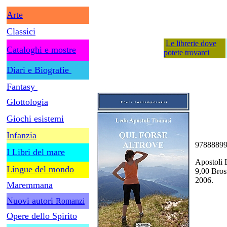
Arte
Classici
Le librerie dove
Cataloghi e mostre
potete trovarci
Diari e Biografie
Fantasy
Glottologia
Giochi esistemi
Infanzia
9788889
I Libri del mare
Apostoli L
Lingue del mondo
9,00 Bros
2006.
Maremmana
Nuovi autori
Romanzi
Opere dello Spirito