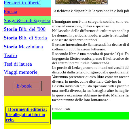
Pensieri in libertà
Poesia
a richiesta è disponibile la versione in e-bok pd
Saggi & studi
Saggistica
L'immigrato non è una categoria sociale, sono uo
storie ed emozioni, dolori e speranze.
Storia
Bib. del '900
Nell'ascolto delle differenze di culture stanno le p
Le donne, in particolar modo, a tutte le latitudini
Storia
Bib. di Storia
e nascoste ricchezze interiori.
Il centro interculturale Samarcanda ha deciso di
Storia
Mazziniana
collana di pubblicazioni letterarie.
Il secondo libro è una raccolta di poesie " Qui. Fo
Teatro
Ingegneria Elettrotecnica presso il Politecnico del
del centro interculturale Samarcanda.
Tesi di laurea
Le poesie di Leda percorrono i temi universali del
Viaggi memorie
distacchi dalla terra di origine, dalle quotidianità
Vorremmo presentare questo libro come un racconta
diverse, in modo, come dice Italo Calvino in
E-book
Le città invisibili ", "... da ripensare tutti i propr
una sorella diversa, la tua battaglia altre battaglie
In questa occasione abbiamo invitato Mariana Ta
racconteranno delle loro lontananze.
Documenti editoria:
Eraldo Ridi
file allegati ai libri in
rete.