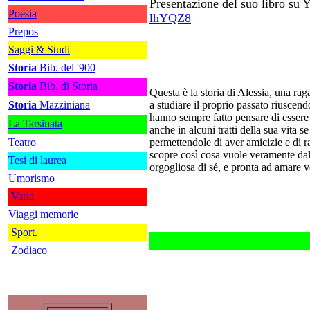
Presentazione del suo libro su 
Poesia
lhYQZ8
Prepos
Saggi & Studi
Storia
Bib. del '900
Storia
Bib. di Storia
Questa è la storia di Alessia, una rag
Storia
Mazziniana
a studiare il proprio passato riuscend
hanno sempre fatto pensare di essere
La Tarsinata
anche in alcuni tratti della sua vita
Teatro
permettendole di aver amicizie e di 
scopre così cosa vuole veramente dal
Tesi di laurea
orgogliosa di sé, e pronta ad amare v
Umorismo
Varia
Viaggi memorie
Sport.
Zodiaco