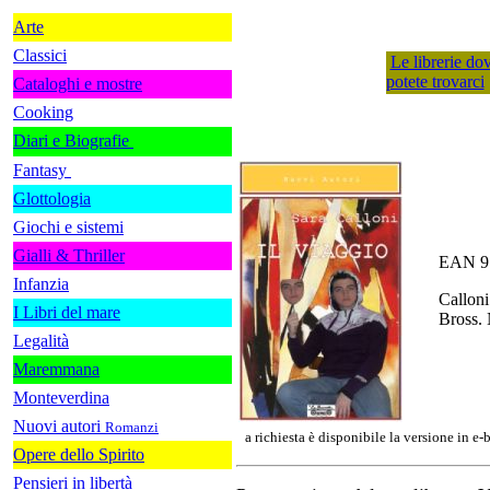
Arte
Classici
Le librerie do
potete trovarci
Cataloghi e mostre
Cooking
Diari e Biografie
Fantasy
Glottologia
Giochi e sistemi
Gialli & Thriller
EAN 9
Infanzia
Calloni
I Libri del mare
Bross. 
Legalità
Maremmana
Monteverdina
Nuovi autori
Romanzi
a richiesta è disponibile la versione in e
Opere dello Spirito
Pensieri in libertà