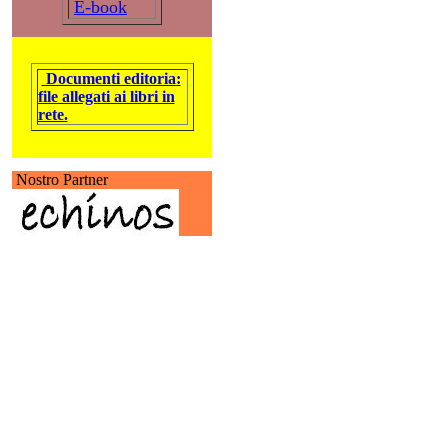
E-book
Documenti editoria:
file allegati ai libri in
rete.
Nostro Partner