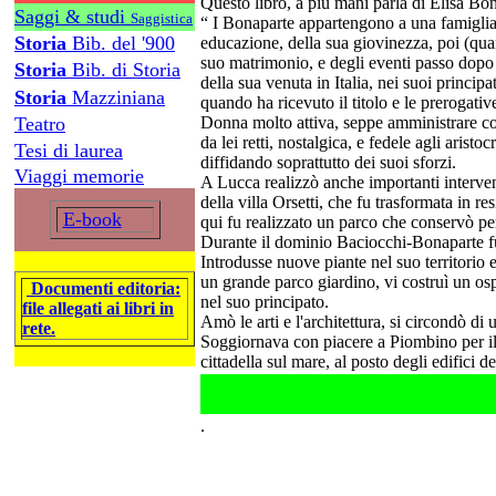
Questo libro, a più mani parla di Elisa Bon
Saggi & studi
Saggistica
“ I Bonaparte appartengono a una famiglia pa
Storia
Bib. del '900
educazione, della sua giovinezza, poi (quand
suo matrimonio, e degli eventi passo dopo 
Storia
Bib. di Storia
della sua venuta in Italia, nei suoi princi
Storia
Mazziniana
quando ha ricevuto il titolo e le prerogati
Teatro
Donna molto attiva, seppe amministrare co
da lei retti, nostalgica, e fedele agli arist
Tesi di laurea
diffidando soprattutto dei suoi sforzi.
Viaggi memorie
A Lucca realizzò anche importanti intervent
della villa Orsetti, che fu trasformata in r
E-book
qui fu realizzato un parco che conservò però
Durante il dominio Baciocchi-Bonaparte fu
Introdusse nuove piante nel suo territorio
un grande parco giardino, vi costruì un os
Documenti editoria:
nel suo principato.
file allegati ai libri in
Amò le arti e l'architettura, si circondò di
rete.
Soggiornava con piacere a Piombino per il 
cittadella sul mare, al posto degli edifici
.