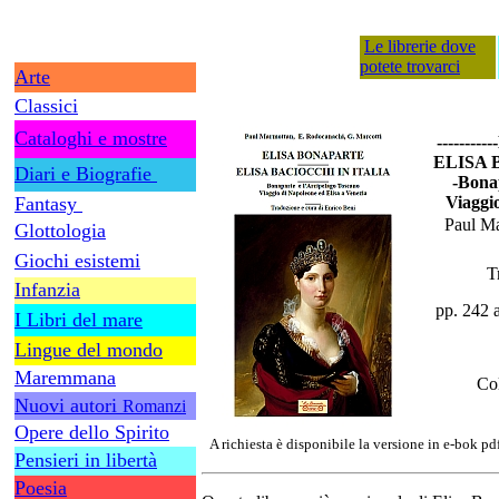
Le librerie dove
potete trovarci
Arte
Classici
Cataloghi e mostre
--------
ELISA B
Diari e Biografie
-Bonap
Fantasy
Viaggi
Paul M
Glottologia
Giochi esistemi
T
Infanzia
pp. 242 a
I Libri del mare
Lingue del mondo
Maremmana
Col
Nuovi autori
Romanzi
Opere dello Spirito
A richiesta è disponibile la versione in e-bok pd
Pensieri in libertà
Poesia