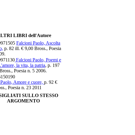
LTRI LIBRI dell'Autore
9971505
Falcioni Paolo, Ascolta
o,
p. 82 ill. € 9,00 Bross., Poesia
09.
9971130
Falcioni Paolo, Poemi e
'amore, la vita, la patria
, p. 197
Bross., Poesia n. 5 2006.
6150190
 Paolo, Amore e cuore,
p. 92 €
ss., Poesia n. 23 2011
IGLIATI SULLO STESSO
ARGOMENTO