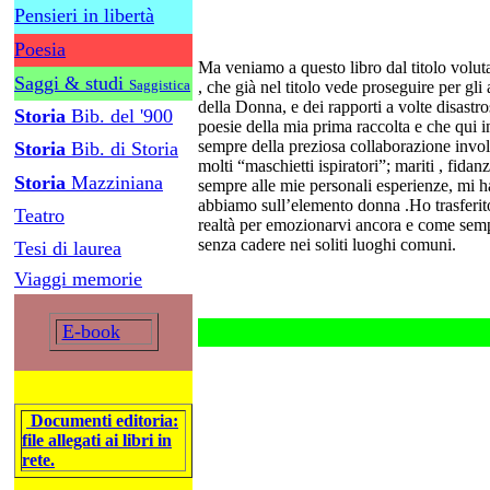
Pensieri in libertà
Poesia
Ma veniamo a questo libro dal titolo
Saggi & studi
Saggistica
, che già nel titolo vede proseguire per 
della Donna, e dei rapporti a volte disastr
Storia
Bib. del '900
poesie della mia prima raccolta e che qui i
sempre della preziosa collaborazione involon
Storia
Bib. di Storia
molti “maschietti ispiratori”; mariti , fidanz
Storia
Mazziniana
sempre alle mie personali esperienze, mi 
abbiamo sull’elemento donna .Ho trasferito 
Teatro
realtà per emozionarvi ancora e come sempre 
senza cadere nei soliti luoghi comuni.
Tesi di laurea
Viaggi memorie
E-book
Documenti editoria:
file allegati ai libri in
rete.