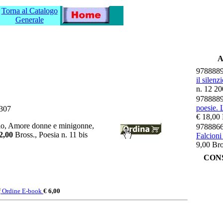
Torna al Catalogo
Generale
A
978888
il silenzi
n. 12 20
978888
poesie. L
307
€ 18,00 
lo, Amore donne e minigonne,
978886
2,00
Bross., Poesia n. 11 bis
Falcioni
9,00 Bro
CONS
f
Ordine E-book
€ 6,00