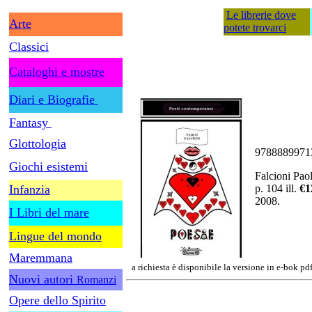
Le librerie dove
Arte
potete trovarci
Classici
Cataloghi e mostre
Diari e Biografie
Fantasy
Glottologia
9788889971
Giochi esistemi
Falcioni Pao
Infanzia
p. 104 ill.
€1
2008.
I Libri del mare
Lingue del mondo
Maremmana
a richiesta è disponibile la versione in e-bok pd
Nuovi autori
Romanzi
Opere dello Spirito