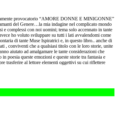
 volutamente provocatorio “AMORE DONNE E MINIGONNE”
gli amanti del Genere…la mia indagine nel complicato mondo
osi e complessi con noi uomini; tema solo accennato in tante
nvece ho voluto sviluppare su tutti i lati avvalendomi come
taria di tante Muse Ispiratrici e, in questo libro.. anche di
ati , conviventi che a qualsiasi titolo con le loro storie, unite
hanno aiutato ad amalgamare le tante considerazioni che
in poesia queste emozioni e queste storie tra fantasia e
trasferire al lettore elementi oggettivi su cui riflettere