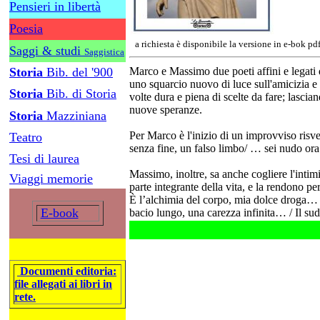
Pensieri in libertà
Poesia
a richiesta è disponibile la versione in e-bok pd
Saggi & studi
Saggistica
Storia
Bib. del '900
Marco e Massimo due poeti affini e legati d
uno squarcio nuovo di luce sull'amicizia e 
Storia
Bib. di Storia
volte dura e piena di scelte da fare; lascia
nuove speranze.
Storia
Mazziniana
Per Marco è l'inizio di un improvviso risv
Teatro
senza fine, un falso limbo/ … sei nudo ora !
Tesi di laurea
Massimo, inoltre, sa anche cogliere l'intim
Viaggi memorie
parte integrante della vita, e la rendono pe
È l’alchimia del corpo, mia dolce droga… 
E-book
bacio lungo, una carezza infinita… / Il su
Documenti editoria:
file allegati ai libri in
rete.