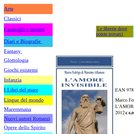
Arte
Classici
Le librerie dove
Cataloghi e mostre
potete trovarci
Diari e Biografie
Fantasy
Glottologia
Giochi esistemi
Infanzia
EAN 978
I Libri del mare
Lingue del mondo
Marco Fe
L'AMORE
Maremmana
2012
€ 6,
Nuovi autori
Romanzi
Opere dello Spirito