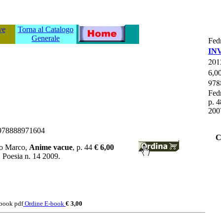
ve
Torna al Catalogo
Generale
Fed
IN
20
6,00
978
Fed
p. 
200
78888971604
C
go Marco,
Anime vacue
, p. 44
€ 6,00
, Poesia n. 14 2009.
-book pdf
Ordine E-book
€ 3,00