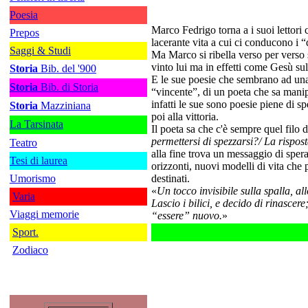
Poesia
Marco Fedrigo torna a i suoi lettori
Prepos
lacerante vita a cui ci conducono i
Saggi & Studi
Ma Marco si ribella verso per verso 
vinto lui ma in effetti come Gesù sul
Storia
Bib. del '900
E le sue poesie che sembrano ad una 
Storia
Bib. di Storia
“vincente”, di un poeta che sa manipo
infatti le sue sono poesie piene di 
Storia
Mazziniana
poi alla vittoria.
La Tarsinata
Il poeta sa che c'è sempre quel filo
permettersi di spezzarsi?/ La risposta
Teatro
alla fine trova un messaggio di spera
Tesi di laurea
orizzonti, nuovi modelli di vita che p
Umorismo
destinati.
«
Un tocco invisibile sulla spalla, all
Varia
Lascio i bilici, e decido di rinascere
Viaggi memorie
“essere” nuovo.
»
Sport.
Zodiaco