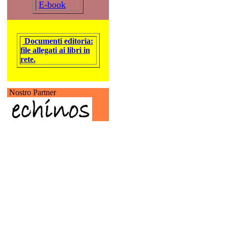
E-book
Documenti editoria:
file allegati ai libri in
rete.
Nostro Partner