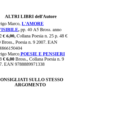
ALTRI LIBRI dell'Autore
rigo Marco,
L'AMORE
pp. 40 A5 Bross. anno
VISIBILE
,
€ 6,00,
12
Collana
Poesia n. 25 p. 48 €
EAN
 Bross., Poesia n. 9 2007.
8866150404
rigo Marco
POESIE E PENSIERI
48
€ 6,00
Bross., Collana Poesia n. 9
7. EAN 9788889971338
ONSIGLIATI SULLO STESSO
ARGOMENTO