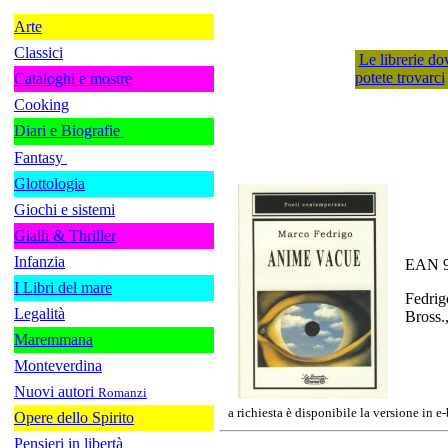
Arte
Classici
Le librerie do
potete trovarci
Cataloghi e mostre
Cooking
Diari e Biografie
Fantasy
Glottologia
Giochi e sistemi
Gialli & Thriller
Infanzia
EAN 9
I Libri del mare
Fedri
Legalità
Bross.
Maremmana
Monteverdina
Nuovi autori
Romanzi
a richiesta è disponibile la versione in e
Opere dello Spirito
Pensieri in libertà