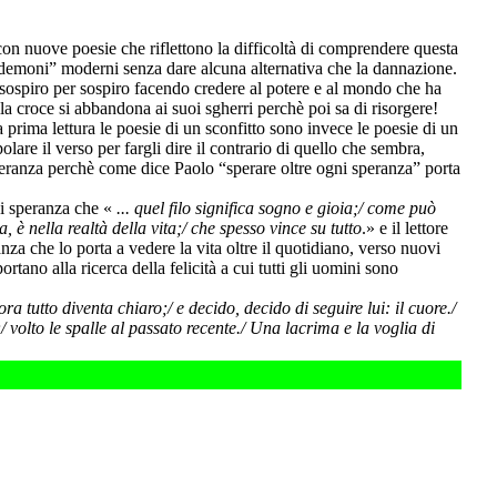
 con nuove poesie che riflettono la difficoltà di comprendere questa
 “demoni” moderni senza dare alcuna alternativa che la dannazione.
sospiro per sospiro facendo credere al potere e al mondo che ha
la croce si abbandona ai suoi sgherri perchè poi sa di risorgere!
prima lettura le poesie di un sconfitto sono invece le poesie di un
lare il verso per fargli dire il contrario di quello che sembra,
speranza perchè come dice Paolo “sperare oltre ogni speranza” porta
 di speranza che «
... quel filo significa sogno e gioia;/ come può
, è nella realtà della vita;/ che spesso vince su tutto
.» e il lettore
nza che lo porta a vedere la vita oltre il quotidiano, verso nuovi
ortano alla ricerca della felicità a cui tutti gli uomini sono
ora tutto diventa chiaro;/ e decido, decido di seguire lui: il cuore./
;/ volto le spalle al passato recente./ Una lacrima e la voglia di