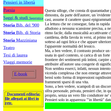
Pensieri in libertà
Poesia
Questa silloge, che consta di quarantadue 
dimostra, da parte dell'autore, un 'evidente 
Saggi & studi
Saggistica
casi, assume il carattere quasi epigrammati
La lettura che ne consegue, fatta in rapida
Storia
Bib. del '900
alludono a nessuna scansione precisa, a nes
Storia
Bib. di Storia
ritmo facile, dalla musicalità accattivante 
cantilena, della favola in versi, al primo i
Storia
Mazziniana
sotteso ad ogni lirica e che appare ulterio
l'apparente normalità del lessico.
Teatro
Ma, a ben vedere, il contrasto produce un 
Tesi di laurea
usata in quel contesto, si carica di un forte
frontiere dei sentimenti più intimi, carpire
Viaggi memorie
attribuire all'autore una congerie di signifi
Non sembra esserci, infatti, nessun intento 
vicenda complessa che non emerge attrave
E-book
bensì sotto forma di impressioni rapidissim
frammenti sparsi di una vita.
Sono, a ben vedere, scampoli di un discor
sfèra personale, privata, pensieri che, in q
Documenti editoria:
proprio, senza un vero filo conduttore ne
file allegati ai libri in
Pensieri solo in apparenza '"in libertà" dat
rete.