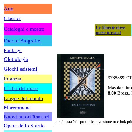
Arte
Classici
Le librerie dove
Cataloghi e mostre
potete trovarci
Diari e Biografie
Fantasy
Glottologia
Giochi esistemi
9788889971
Infanzia
Masala Giuse
I Libri del mare
8,00
Bross.,
Lingue del mondo
Maremmana
Nuovi autori
Romanzi
a richiesta è disponibile la versione in e-bok pd
Opere dello Spirito