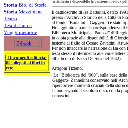
a richiesta è disponibile la versione in e-bok pdf
Storia
Bib. di Storia
Storia
Mazziniana
Il dattiloscritto di Isa Bartalini, datato 1
presso l’Archivio Storico della Città di P
Teatro
al fondo “Bartalini – Gaggero”) è stato ripr
Tesi di laurea
Ho aggiunto a parte la corrispondenza di I
Viaggi memorie
Biblioteca Municipale “Panizzi” di Reggio
in copia grazie alla disponibilità di Giorg
E-book
insieme al figlio di Cesare Zavattini, Artur
Per non intaccare la narrazione di Isa con l
testo stesso il riferimento alle varie lette
Documenti editoria:
all’articolo di Isa su De Sica del 1942).
file allegati ai libri in
rete.
Arrigoni Tiziano.
La “Biblioteca del ‘900”, sulla base della
Gaggero- Zannellini conservato nell’Archiv
ripercorrere momenti cruciali della storia
hanno segnato il secolo scorso, con la pr
conosciuti.