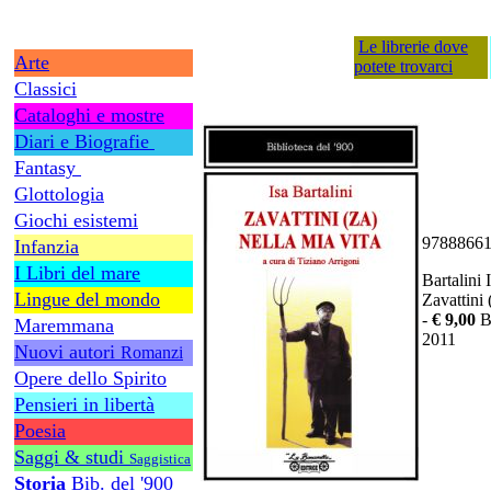
Le librerie dove
Arte
potete trovarci
Classici
Cataloghi e mostre
Diari e Biografie
Fantasy
Glottologia
Giochi esistemi
9788866
Infanzia
I Libri del mare
Bartalini 
Lingue del mondo
Zavattini (
-
€ 9,00
B
Maremmana
2011
Nuovi autori
Romanzi
Opere dello Spirito
Pensieri in libertà
Poesia
Saggi & studi
Saggistica
Storia
Bib. del '900