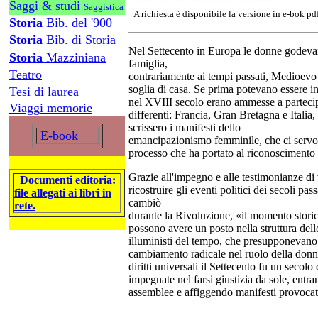
Saggi & studi
Saggistica
A richiesta è disponibile la versione in e-bok pd
Storia
Bib. del '900
Storia
Bib. di Storia
Nel Settecento in Europa le donne godevan
Storia
Mazziniana
famiglia,
Teatro
contrariamente ai tempi passati, Medioevo
soglia di casa. Se prima potevano essere in
Tesi di laurea
nel XVIII secolo erano ammesse a partecipar
Viaggi memorie
differenti: Francia, Gran Bretagna e Itali
scrissero i manifesti dello
E-book
emancipazionismo femminile, che ci servo
processo che ha portato al riconoscimento u
Grazie all'impegno e alle testimonianze di
Documenti editoria:
ricostruire gli eventi politici dei secoli pa
file allegati ai libri in
cambiò
rete.
durante la Rivoluzione, «il momento storico
possono avere un posto nella struttura dell
illuministi del tempo, che presupponevano
cambiamento radicale nel ruolo della donn
diritti universali il Settecento fu un seco
impegnate nel farsi giustizia da sole, entra
assemblee e affiggendo manifesti provocat