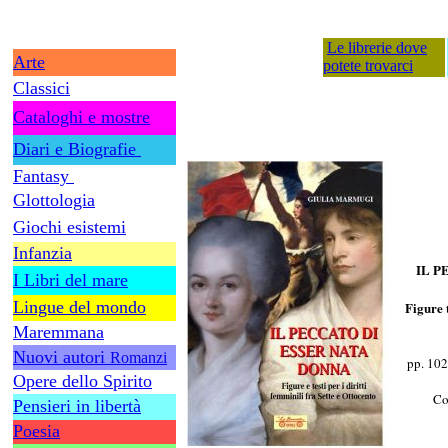
Le librerie dove
Arte
potete trovarci
Classici
Cataloghi e mostre
Diari e Biografie
Fantasy
Glottologia
Giochi esistemi
Infanzia
IL P
I Libri del mare
Lingue del mondo
Figure t
Maremmana
Nuovi autori
Romanzi
pp. 102
Opere dello Spirito
Co
Pensieri in libertà
Poesia