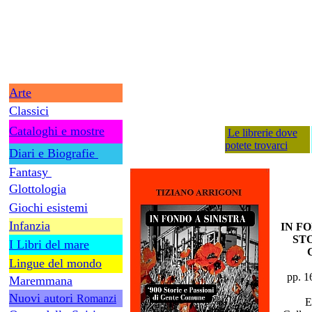
Arte
Classici
Cataloghi e mostre
Le librerie dove
potete trovarci
Diari e Biografie
Fantasy
Glottologia
Giochi esistemi
Infanzia
IN FO
STO
I Libri del mare
Lingue del mondo
pp. 1
Maremmana
Nuovi autori
Romanzi
E