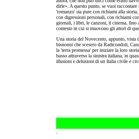
allora, che non può dirci come erano davv
dirle». A questo punto, se vuoi raccontare i
'romanzo' sia pure con richiami alla storia,
con digressioni personali, con richiami contin
giornali, i libri, le canzoni, il cinema, fin
contesto in cui si muovono gli attori di ques
Una storia del Novecento, appunto, vista da
bisnonni che scesero da Radicondoli, Caso
la 'terra promessa' per iniziare la loro sto
basso attraverso la sinistra italiana, in quas
illusioni e delusioni di un Italia civile e ci
.