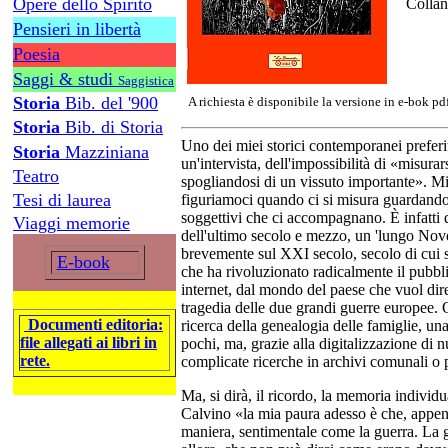
Opere dello Spirito
Collan
Pensieri in libertà
Poesia
Saggi & studi
Saggistica
Storia
Bib. del '900
A richiesta è disponibile la versione in e-bok pd
Storia
Bib. di Storia
Uno dei miei storici contemporanei preferi
Storia
Mazziniana
un'intervista, dell'impossibilità di «misur
Teatro
spogliandosi di un vissuto importante». Mi
Tesi di laurea
figuriamoci quando ci si misura guardando d
soggettivi che ci accompagnano. È infatti q
Viaggi memorie
dell'ultimo secolo e mezzo, un 'lungo Nove
brevemente sul XXI secolo, secolo di cui s
E-book
che ha rivoluzionato radicalmente il pubblic
internet, dal mondo del paese che vuol dire
tragedia delle due grandi guerre europee. Og
Documenti editoria:
ricerca della genealogia delle famiglie, un
file allegati ai libri in
pochi, ma, grazie alla digitalizzazione di n
rete.
complicate ricerche in archivi comunali o p
Ma, si dirà, il ricordo, la memoria individ
Calvino «la mia paura adesso è che, appena 
maniera, sentimentale come la guerra. La g