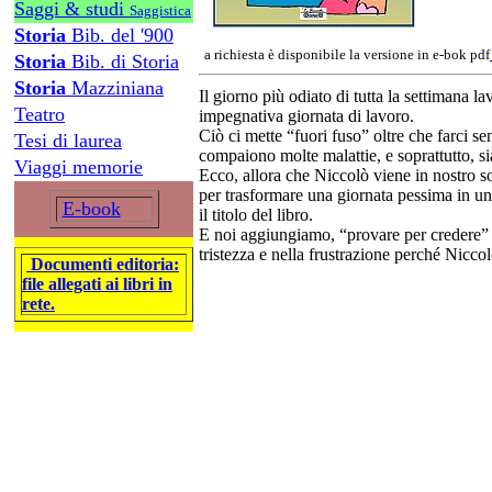
Saggi & studi
Saggistica
Storia
Bib. del '900
a richiesta è disponibile la versione in e-bok pdf
Storia
Bib. di Storia
Storia
Mazziniana
Il giorno più odiato di tutta la settimana l
Teatro
impegnativa giornata di lavoro.
Ciò ci mette “fuori fuso” oltre che farci s
Tesi di laurea
compaiono molte malattie, e soprattutto, 
Viaggi memorie
Ecco, allora che Niccolò viene in nostro s
per trasformare una giornata pessima in u
E-book
il titolo del libro.
E noi aggiungiamo, “provare per credere” e
tristezza e nella frustrazione perché Niccol
Documenti editoria:
file allegati ai libri in
rete.