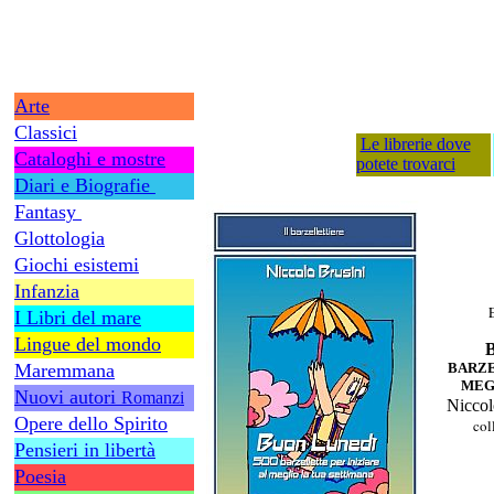
Arte
Classici
Le librerie dove
Cataloghi e mostre
potete trovarci
Diari e Biografie
Fantasy
Glottologia
Giochi esistemi
Infanzia
I Libri del mare
Lingue del mondo
Maremmana
BARZE
MEG
Nuovi autori
Romanzi
Niccol
Opere dello Spirito
col
Pensieri in libertà
Poesia