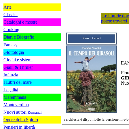
Arte
Classici
Le librerie do
potete trovarci
Cataloghi e mostre
Cooking
Diari e Biografie
Fantasy
Glottologia
Giochi e sistemi
EAN
Gialli & Thriller
Fior
Infanzia
GI
I Libri del mare
Nuov
Legalità
Maremmana
Monteverdina
Nuovi autori
Romanzi
Opere dello Spirito
a richiesta è disponibile la versione in e-
Pensieri in libertà