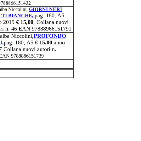
9788866151432
alba Niccolini,
GIORNI NERI
pag. 180, A5,
TI BIANCHE,
o 2019
€ 15,00
, Collana nuovi
ori n. 46 EAN 97888966151791
alba Niccolini,
PROFONDO
U,
pag. 180, A5
€ 15,00
anno
 Collana nuovi autori n.
EAN 9788866151739