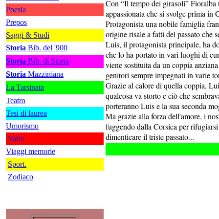
Con “Il tempo dei girasoli” Fioralba t
Poesia
appassionata che si svolge prima in 
Prepos
Protagonista una nobile famiglia franc
origine risale a fatti del passato che
Saggi & Studi
Luis, il protagonista principale, ha 
Storia
Bib. del '900
che lo ha portato in vari luoghi di cu
Storia
Bib. di Storia
viene sostituita da un coppia anziana 
Storia
Mazziniana
genitori sempre impegnati in varie t
Grazie al calore di quella coppia, Lu
La Tarsinata
qualcosa va storto e ciò che sembrava l
Teatro
porteranno Luis e la sua seconda mogli
Tesi di laurea
Ma grazie alla forza dell'amore, i nos
fuggendo dalla Corsica per rifugiars
Umorismo
dimenticare il triste passato...
Varia
Viaggi memorie
Sport.
Zodiaco