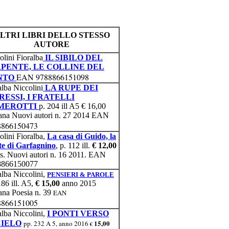
LTRI LIBRI DELLO STESSO
AUTORE
olini Fioralba
IL SIBILO DEL
PENTE, LE COLLINE DEL
EAN 9788866151098
NTO
alba Niccolini
LA RUPE DEI
RESSI, I FRATELLI
MEROTTI
p. 204 ill A5 € 16,00
ana Nuovi autori n. 27 2014 EAN
8866150473
olini Fioralba,
La casa di Guido, la
e di Garfagnino
, p. 112 ill.
€ 12,00
s. Nuovi autori n. 16 2011. EAN
8866150077
alba Niccolini,
PENSIERI & PAROLE
86 ill. A5,
€ 15,00
anno
2015
ana Poesia n. 39
EAN
8866151005
alba Niccolini,
I PONTI VERSO
15,00
CIELO
pp. 232 A 5, anno 2016
€