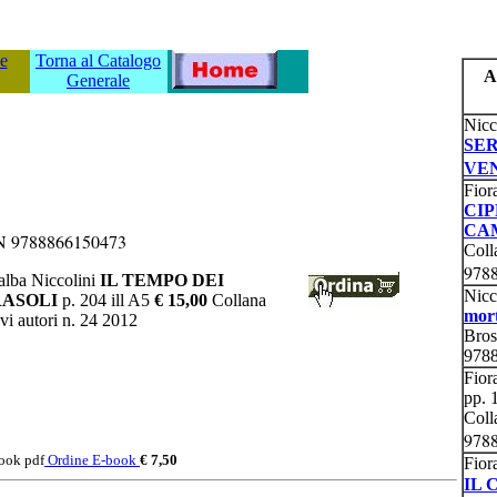
ve
Torna al Catalogo
A
Generale
Nicc
SER
VE
Fior
CIP
CA
 9788866150473
Coll
978
alba Niccolini
IL TEMPO DEI
Nicc
RASOLI
p. 204 ill A5
€ 15,00
Collana
mort
i autori n. 24 2012
Bros
978
Fior
pp. 1
Coll
978
book pdf
Ordine E-book
€ 7,50
Fior
IL 