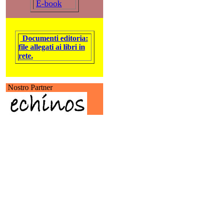
E-book
Documenti editoria:
file allegati ai libri in
rete.
Nostro Partner