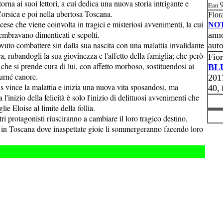
orna ai suoi lettori, a cui dedica una nuova storia intrigante e
Ean
Corsica e poi nella ubertosa Toscana.
Fior
ese che viene coinvolta in tragici e misteriosi avvenimenti, la cui
NOT
 sembravano dimenticati e sepolti.
ann
dovuto combattere sin dalla sua nascita con una malattia invalidante
aut
ra, rubandogli la sua giovinezza e l'affetto della famiglia; che però
Fior
che si prende cura di lui, con affetto morboso, sostituendosi ai
BL
ourné canore.
2017
is vince la malattia e inizia una nuova vita sposandosi, ma
40,
'inizio della felicità è solo l'inizio di delittuosi avvenimenti che
e Eloise al limite della follia.
tri protagonisti riusciranno a cambiare il loro tragico destino,
i in Toscana dove inaspettate gioie li sommergeranno facendo loro