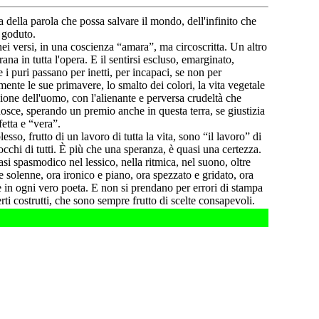
 della parola che possa salvare il mondo, dell'infinito che
e goduto.
ei versi, in una coscienza “amara”, ma circoscritta. Un altro
rana in tutta l'opera. E il sentirsi escluso, emarginato,
 i puri passano per inetti, per incapaci, se non per
nte le sue primavere, lo smalto dei colori, la vita vegetale
ione dell'uomo, con l'alienante e perversa crudeltà che
onosce, sperando un premio anche in questa terra, se giustizia
fetta e “vera”.
o, frutto di un lavoro di tutta la vita, sono “il lavoro” di
 occhi di tutti. È più che una speranza, è quasi una certezza.
i spasmodico nel lessico, nella ritmica, nel suono, oltre
e solenne, ora ironico e piano, ora spezzato e gridato, ora
in ogni vero poeta. E non si prendano per errori di stampa
ti costrutti, che sono sempre frutto di scelte consapevoli.