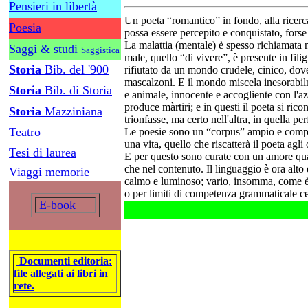
Pensieri in libertà
Un poeta “romantico” in fondo, alla ricerca
Poesia
possa essere percepito e conquistato, fors
La malattia (mentale) è spesso richiamata n
Saggi & studi
Saggistica
male, quello “di vivere”, è presente in filig
Storia
Bib. del '900
rifiutato da un mondo crudele, cinico, dove
mascalzoni. E il mondo miscela inesorabilme
Storia
Bib. di Storia
e animale, innocente e accogliente con l'az
produce màrtiri; e in questi il poeta si ric
Storia
Mazziniana
trionfasse, ma certo nell'altra, in quella per
Teatro
Le poesie sono un “corpus” ampio e compless
una vita, quello che riscatterà il poeta agli
Tesi di laurea
E per questo sono curate con un amore quas
che nel contenuto. Il linguaggio è ora alto 
Viaggi memorie
calmo e luminoso; vario, insomma, come è 
o per limiti di competenza grammaticale cer
E-book
Documenti editoria:
file allegati ai libri in
rete.