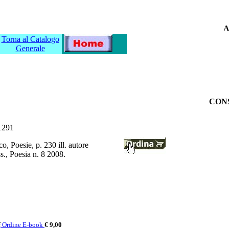
A
Torna al Catalogo
Generale
CONS
1291
, Poesie, p. 230 ill. autore
., Poesia n. 8 2008.
f
Ordine E-book
€ 9,00