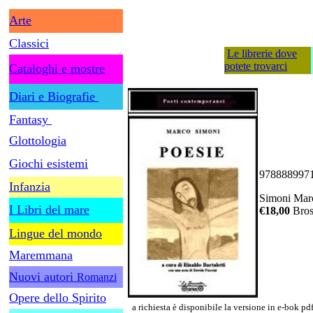
Arte
Classici
Le librerie dove
potete trovarci
Cataloghi e mostre
Diari e Biografie
Fantasy
Glottologia
Giochi esistemi
978888997
Infanzia
Simoni Marco
I Libri del mare
€18,00
Bross
Lingue del mondo
Maremmana
Nuovi autori
Romanzi
Opere dello Spirito
a richiesta è disponibile la versione in e-bok pd