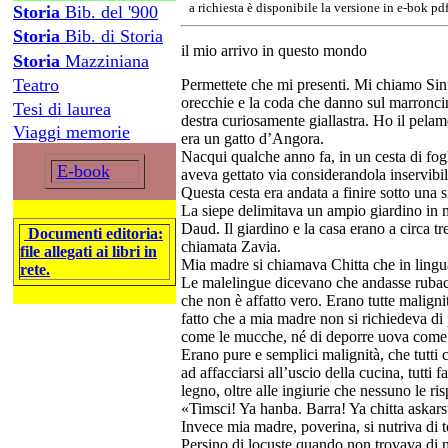
a richiesta è disponibile la versione in e-bok pd
Storia
Bib. del '900
Storia
Bib. di Storia
il mio arrivo in questo mondo
Storia
Mazziniana
Teatro
Permettete che mi presenti. Mi chiamo Sinf
orecchie e la coda che danno sul marroncin
Tesi di laurea
destra curiosamente giallastra. Ho il pela
Viaggi memorie
era un gatto d’Angora.
Nacqui qualche anno fa, in un cesta di fog
E-book
aveva gettato via considerandola inservibil
Questa cesta era andata a finire sotto una s
La siepe delimitava un ampio giardino in 
Daud. Il giardino e la casa erano a circa tre
Documenti editoria:
chiamata Zavia.
file allegati ai libri in
Mia madre si chiamava Chitta che in lingua
rete.
Le malelingue dicevano che andasse rubacc
che non è affatto vero. Erano tutte malignit
fatto che a mia madre non si richiedeva di 
come le mucche, né di deporre uova come le
Erano pure e semplici malignità, che tutti
ad affacciarsi all’uscio della cucina, tutti 
legno, oltre alle ingiurie che nessuno le ri
«Timsci! Ya hanba. Barra! Ya chitta askars
Invece mia madre, poverina, si nutriva di to
Persino di locuste quando non trovava di m