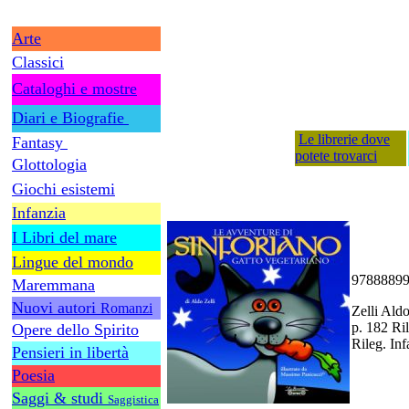
Arte
Classici
Cataloghi e mostre
Diari e Biografie
Le librerie dove
Fantasy
potete trovarci
Glottologia
Giochi esistemi
Infanzia
I Libri del mare
Lingue del mondo
9788889
Maremmana
Nuovi autori
Romanzi
Zelli Aldo
p. 182 Ril
Opere dello Spirito
Rileg. Inf
Pensieri in libertà
Poesia
Saggi & studi
Saggistica