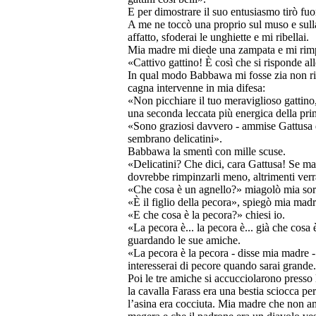
E per dimostrare il suo entusiasmo tirò fuor
A me ne toccò una proprio sul muso e sulla
affatto, sfoderai le unghiette e mi ribellai.
Mia madre mi diede una zampata e mi rim
«Cattivo gattino! È così che si risponde a
In qual modo Babbawa mi fosse zia non rius
cagna intervenne in mia difesa:
«Non picchiare il tuo meraviglioso gattino
una seconda leccata più energica della prim
«Sono graziosi davvero - ammise Gattusa d
sembrano delicatini».
Babbawa la smentì con mille scuse.
«Delicatini? Che dici, cara Gattusa! Se m
dovrebbe rimpinzarli meno, altrimenti ver
«Che cosa è un agnello?» miagolò mia sore
«È il figlio della pecora», spiegò mia madr
«E che cosa è la pecora?» chiesi io.
«La pecora è... la pecora è... già che co
guardando le sue amiche.
«La pecora è la pecora - disse mia madre - 
interesserai di pecore quando sarai grande. 
Poi le tre amiche si accucciolarono presso 
la cavalla Farass era una bestia sciocca p
l’asina era cocciuta. Mia madre che non ama