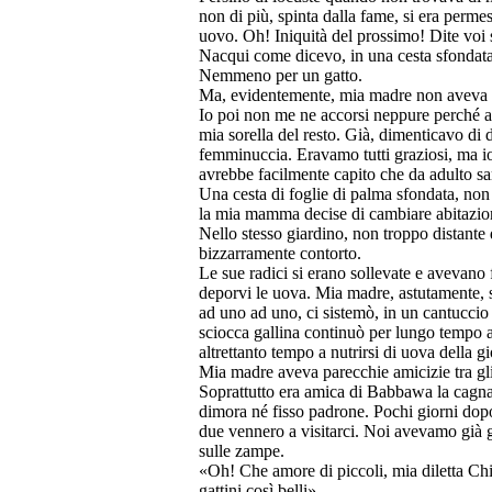
non di più, spinta dalla fame, si era perm
uovo. Oh! Iniquità del prossimo! Dite voi 
Nacqui come dicevo, in una cesta sfondata. 
Nemmeno per un gatto.
Ma, evidentemente, mia madre non aveva t
Io poi non me ne accorsi neppure perché all
mia sorella del resto. Già, dimenticavo di d
femminuccia. Eravamo tutti graziosi, ma io
avrebbe facilmente capito che da adulto sare
Una cesta di foglie di palma sfondata, non 
la mia mamma decise di cambiare abitazio
Nello stesso giardino, non troppo distante 
bizzarramente contorto.
Le sue radici si erano sollevate e avevano
deporvi le uova. Mia madre, astutamente, si
ad uno ad uno, ci sistemò, in un cantuccio 
sciocca gallina continuò per lungo tempo 
altrettanto tempo a nutrirsi di uova della gi
Mia madre aveva parecchie amicizie tra gl
Soprattutto era amica di Babbawa la cagna 
dimora né fisso padrone. Pochi giorni dopo
due vennero a visitarci. Noi avevamo già 
sulle zampe.
«Oh! Che amore di piccoli, mia diletta Chi
gattini così belli».