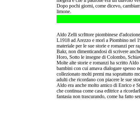
megera e che il padrone era un diavolo ve
Dopo pochi giorni, come dicevo, cambiamm
limone.
Aldo Zelli scrIttore piombinese d'adozion
L1918 ad Arezzo e morì a Piombino nel 199
materiale per le sue storie e romanzi per r
Bakr, non dimenticandosi di scrivere anche l
Horo, Sotto le insegne di Colombo, Schiava
Molte alte storie e romanzi ha scritto Aldo 
bambini con cui amava dialogare spesso nel
collezionato molti premi ma soprattutto mo
adulti che ricordano con piacere le sue stor
Aldo era anche molto amico di Enrico e St
che continua come casa editrice a ricordarl
fantasia non trascurando, come ha fatto se