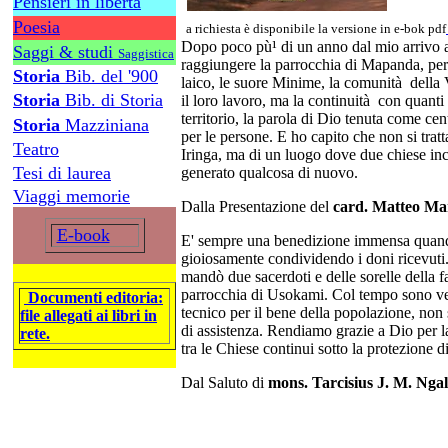
Pensieri in libertà
Poesia
a richiesta è disponibile la versione in e-bok pdf
Dopo poco pù¹ di un anno dal mio arrivo a 
Saggi & studi
Saggistica
raggiungere la parrocchia di Mapanda, per v
Storia
Bib. del '900
laico, le suore Minime, la comunità della 
Storia
Bib. di Storia
il loro lavoro, ma la continuità con quanti
territorio, la parola di Dio tenuta come cen
Storia
Mazziniana
per le persone. E ho capito che non si trat
Teatro
Iringa, ma di un luogo dove due chiese i
Tesi di laurea
generato qualcosa di nuovo.
Viaggi memorie
Dalla Presentazione del
card. Matteo Mar
E-book
E' sempre una benedizione immensa quando 
gioiosamente condividendo i doni ricevut
mandò due sacerdoti e delle sorelle della fam
parrocchia di Usokami. Col tempo sono ven
Documenti editoria:
tecnico per il bene della popolazione, non
file allegati ai libri in
di assistenza. Rendiamo grazie a Dio per l
rete.
tra le Chiese continui sotto la protezione d
Dal Saluto di
mons. Tarcisius J. M. Ngal