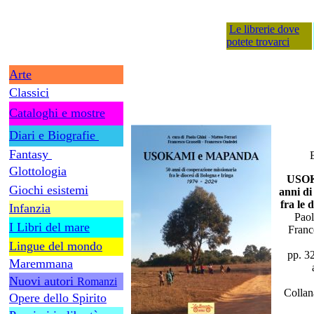
Le librerie dove
potete trovarci
Arte
Classici
Cataloghi e mostre
Diari e Biografie
Fantasy
Glottologia
USO
Giochi esistemi
anni di
fra le 
Infanzia
Paol
I Libri del mare
Franc
Lingue del mondo
pp. 32
Maremmana
Nuovi autori
Romanzi
Collan
Opere dello Spirito