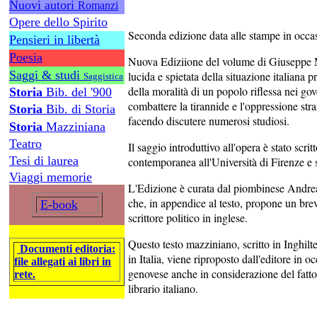
Nuovi autori
Romanzi
Opere dello Spirito
Seconda edizione data alle stampe in occas
Pensieri in libertà
Poesia
Nuova Ediziione del volume di Giuseppe Mazz
Saggi & studi
lucida e spietata della situazione italiana pr
Saggistica
della moralità di un popolo riflessa nei go
Storia
Bib. del '900
combattere la tirannide e l'oppressione str
Storia
Bib. di Storia
facendo discutere numerosi studiosi.
Storia
Mazziniana
Teatro
Il saggio introduttivo all'opera è stato scrit
Tesi di laurea
contemporanea all'Università di Firenze e 
Viaggi memorie
L'Edizione è curata dal piombinese Andrea 
che, in appendice al testo, propone un bre
E-book
scrittore politico in inglese.
Questo testo mazziniano, scritto in Inghilt
Documenti editoria:
in Italia, viene riproposto dall'editore in 
file allegati ai libri in
genovese anche in considerazione del fatto
rete.
librario italiano.