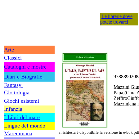
Le librerie dove
potete trovarci
Arte
Classici
Cataloghi e mostre
Diari e Biografie
9788890208
Fantasy
Mazzini Giuse
Glottologia
Papa,(Cura A
ZeffiroCiuffo
Giochi esistemi
Mazziniana n.
Infanzia
I Libri del mare
Lingue del mondo
a richiesta è disponibile la versione in e-bok pd
Maremmana