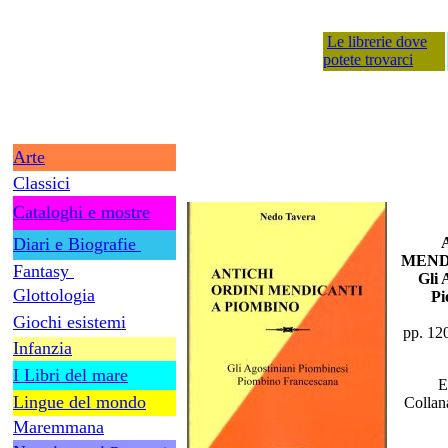
Le librerie dove
potete trovarci
Arte
Classici
Cataloghi e mostre
Diari e Biografie
MEND
Fantasy
Gli 
Glottologia
Pi
Giochi esistemi
pp. 120
Infanzia
I Libri del mare
E
Lingue del mondo
Collana
Maremmana