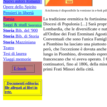
Nuovi autori
Romanzi
Opere dello Spirito
A richiesta è disponibile la versione in e-bok pd
Pensieri in libertà
Poesia
La tradizione eremitica fu fortissim
Diocesi di Populonia [...] Sarà pro
Saggi & studi
Saggistica
Lombardia, che le diversificate e nu
Storia
Bib. del '900
all'Ordine dei Frati Eremitani Agost
Storia
Bib. di Storia
Conventuali che sono l'unica Famigl
Storia
Mazziniana
a Piombino ha lasciato una piuttost
Teatro
però, che l'eccezione è dovuta anche 
Tesi di laurea
lungo in Piombino, divenendo espress
Viaggi memorie
francescano che vi aveva operato. I
continuatori, fino al 1806, della mi
E-book
primi Frati Minori della città.
Documenti editoria:
file allegati ai libri in
rete.