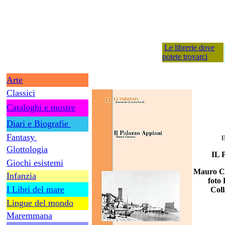
Le librerie dove
potete trovarci
Arte
Classici
Cataloghi e mostre
Diari e Biografie
Fantasy
Glottologia
IL
Giochi esistemi
Mauro Car
Infanzia
foto
I Libri del mare
Coll
Lingue del mondo
Maremmana