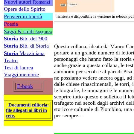
Nuovi autori
Romanzi
Opere dello Spirito
Pensieri in libertà
richiesta è disponibile la versione in e-book pdf
Poesia
Saggi & studi
Saggistica
Storia
Bib. del '900
Storia
Bib. di Storia
Questa collana, ideata da Mauro Carr
portare a un grande numero di lettori, 
Storia
Mazziniana
personaggi che hanno fatto la storia
Teatro
anche grazie a questa collana, le tes
Tesi di laurea
autonomi per secoli e al pari di Pisa,
Viaggi memorie
ne possiamo vedere ancora oggi, ad 
dalle chiese rinascimentali, le torri, 
E-book
le biografie, le immagini e le numero
scoprire tutto questo e solletica il le
trafugato nei secoli dagli archivi de
Documenti editoria:
storico e culturale di Piombino, una c
file allegati ai libri in
per sempre...
rete.