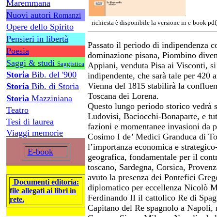
Maremmana
Nuovi autori
Romanzi
richiesta è disponibile la versione in e-book pdf
Opere dello Spirito
Pensieri in libertà
Passato il periodo di indipendenza c
Poesia
dominazione pisana, Piombino divent
Saggi & studi
Saggistica
Appiani, venduta Pisa ai Visconti, s
Storia
Bib. del '900
indipendente, che sarà tale per 420 a
Vienna del 1815 stabilirà la conflue
Storia
Bib. di Storia
Toscana dei Lorena.
Storia
Mazziniana
Questo lungo periodo storico vedrà 
Teatro
Ludovisi, Baciocchi-Bonaparte, e tutt
Tesi di laurea
fazioni e momentanee invasioni da par
Viaggi memorie
Cosimo I de’ Medici Granduca di Tos
l’importanza economica e strategico-
E-book
geografica, fondamentale per il contro
toscano, Sardegna, Corsica, Provenz
avuto la presenza dei Pontefici Greg
Documenti editoria:
diplomatico per eccellenza Nicolò M
file allegati ai libri in
Ferdinando II il cattolico Re di Spa
rete.
Capitano del Re spagnolo a Napoli, r