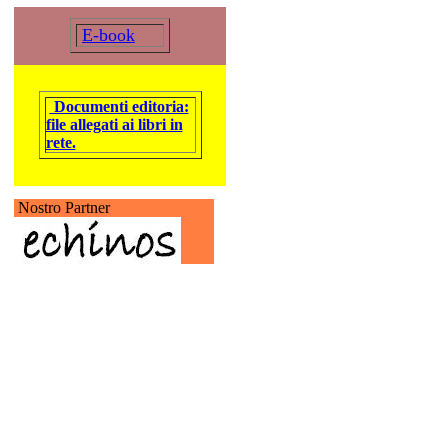
E-book
Documenti editoria:
file allegati ai libri in
rete.
Nostro Partner