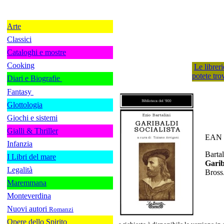
Arte
Classici
Cataloghi e mostre
Cooking
Le librer
potete tro
Diari e Biografie
Fantasy
Glottologia
Giochi e sistemi
Gialli & Thriller
EAN 
Infanzia
Bartal
I Libri del mare
Garib
Legalità
Bross
Maremmana
Monteverdina
Nuovi autori
Romanzi
Opere dello Spirito