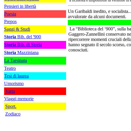
a richiesta è disponibile la versione in
Pensieri in libertà
Un Garibaldi inedito, e socialista.
Poesia
avvalorate da alcuni documenti.
Prepos
La “Biblioteca del ‘900”, sulla ba
Saggi & Studi
Gaggero-Zannellini conservato nel
Storia
Bib. del '900
ripercorrere momenti cruciali dell
Storia
Bib. di Storia
hanno segnato il secolo scorso, c
conosciuti.
Storia
Mazziniana
La Tarsinata
Teatro
Tesi di laurea
Umorismo
Varia
Viaggi memorie
Sport.
Zodiaco