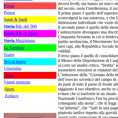
diversi livelli, ma hanno un unico o
Poesia
del secolo, ossia l’intolleranza, il ra
Prepos
Il primo piano è quello dell’esperi
sconvolgerà la sua esistenza, e che l
Saggi & Studi
dimensione individuale che vuole dive
Storia
Bib. del '900
Il secondo piano è quello della memo
l’antirazzismo divengano una discrimi
Storia
Bib. di Storia
Cinquanta-Sessanta in cui si tendeva
Storia
Mazziniana
partito neofascista, il Movimento So
suoi capi, alla Repubblica Sociale 
La Tarsinata
validità.
Teatro
Il terzo piano è quello di consolida
il Museo della Deportazione di Carpi
Tesi di laurea
occorre un’analisi critica, “fredda” 
Umorismo
trasmettere emozioni ai visitatori de
L’istituzione della “Giornata della 
Varia
dell’esercito sovietico del campo di
Viaggi memorie
da parte di tutto il paese di fronte a
Sport.
raggiunto il suo obiettivo, anche se 
evitare che si trasformi in un rituale
Zodiaco
Nazionale Gianfranco Fini ha procl
consegnato alla storia”, che le leggi 
“un’infamia”, che “Salò fu una pagi
piuttosto tardive rispetto alla gravit
avanti nella costruzione di una memo