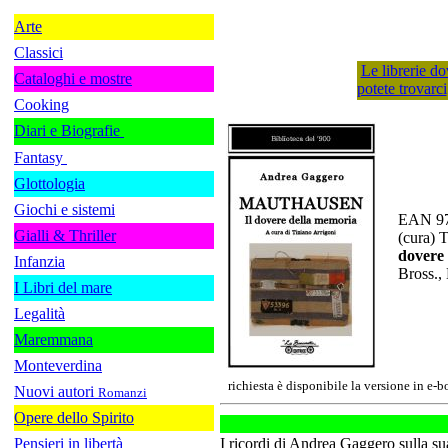
Arte
Classici
Le librerie do
Cataloghi e mostre
potete trovarci
Cooking
Diari e Biografie
Fantasy
Glottologia
Giochi e sistemi
EAN 97
Gialli & Thriller
(cura) 
dovere
Infanzia
Bross.,
I Libri del mare
Legalità
Maremmana
Monteverdina
richiesta è disponibile la versione in e-
Nuovi autori
Romanzi
Opere dello Spirito
Pensieri in libertà
I ricordi di Andrea Gaggero sulla su