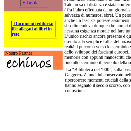
E-book
Tale presa di distanza è stata confer
( fra l’altro effettuata da un giornal
salvezza di numerosi ebrei. Un perso
anche un fascista potesse assumersi l
Documenti editoria:
si sottintendeva dunque che non ci 
file allegati ai libri in
nessuna esigenza morale nel fare tut
rete.
L’unico rischio ancora presente è que
dovuto alla semplice follia del nazis
realtà il percorso verso lo sterminio
dello sviluppo dei fascismi europei, 
Nostro Partner
memorie con appunti manoscritti che 
fino allo sterminio il pericolo della
La “Biblioteca del ‘900”, sulla base
Gaggero- Zannellini conservato nell
ripercorrere momenti cruciali della 
hanno segnato il secolo scorso, con
conosciuti.