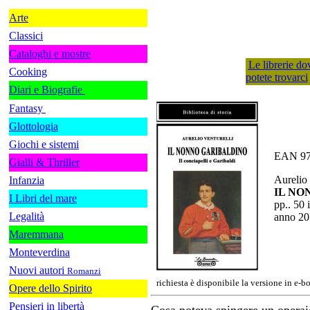
Arte
Classici
Cataloghi e mostre
Le librerie do
Cooking
potete trovarci
Diari e Biografie
Fantasy
Glottologia
Giochi e sistemi
EAN 97
Gialli & Thriller
Aurelio 
Infanzia
IL NO
I Libri del mare
pp.. 50 i
Legalità
anno 20
Maremmana
Monteverdina
Nuovi autori
Romanzi
richiesta è disponibile la versione in e-b
Opere dello Spirito
Pensieri in libertà