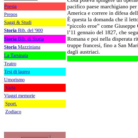
Cosa poteva spingere un operaio 
pacifico paese marchigiano per
Poesia
America e correre in difesa del
Prepos
È questa la domanda che il lett
Saggi & Studi
“piccolo eroe” come Giuseppe O
Storia
Bib. del '900
l’11 gennaio del 1827, che segu
Romana e poi nella disperata rit
Storia
Bib. di Storia
truppe francesi, fino a San Mar
Storia
Mazziniana
dagli austriaci.
La Tarsinata
Teatro
Tesi di laurea
Umorismo
Varia
Viaggi memorie
Sport.
Zodiaco