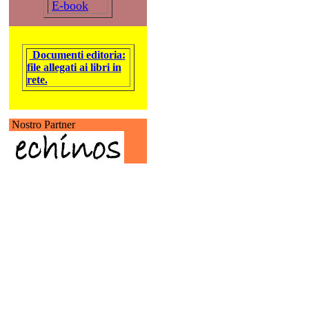
E-book
Documenti editoria:
file allegati ai libri in
rete.
Nostro Partner