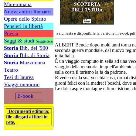
Maremmana
Nuovi autori
Romanzi
Opere dello Spirito
Pensieri in libertà
Poesia
a richiesta è disponibile la versione in e-bok pdf
Saggi & studi
Saggistica
ALBERT Bencic dopo molti anni torna nella
Storia
Bib. del '900
seconda guerra mondiale, dal nuovo regime 
Storia
Bib. di Storia
tutta Italia.
É un viaggio compiuto in sella ad una vecchi
Storia
Mazziniana
viaggio della memoria, in quell'ambiente a
Teatro
sulla costa il turismo la fa da padrone.
Tesi di laurea
Rivede così la sua vecchia casa, ormai dist
gironi felici con la madre; i boschi, dove a
Viaggi memorie
Le dolci aspre montagne e fiumi istriani ch
E-book
Documenti editoria:
file allegati ai libri in
rete.