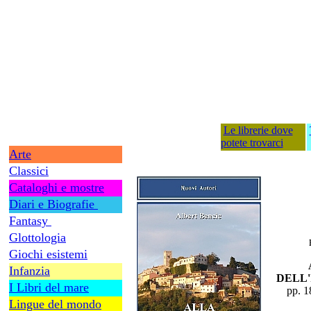
Le librerie dove
potete trovarci
Arte
Classici
Cataloghi e mostre
Diari e Biografie
Fantasy
Glottologia
Giochi esistemi
Infanzia
DELL'
I Libri del mare
pp. 
Lingue del mondo