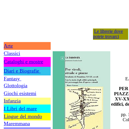
Le librerie dove
potete trovarci
Arte
Classici
Cataloghi e mostre
Diari e Biografie
Fantasy
E
Glottologia
PER
Giochi esistemi
PIAZZE
XV-XX s
Infanzia
edifici, 
I Libri del mare
pp. 
Lingue del mondo
Col
Maremmana