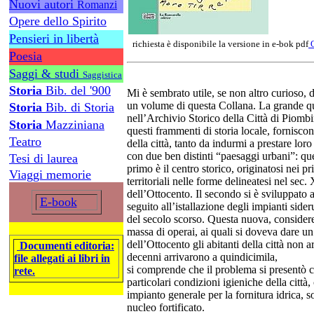
Nuovi autori
Romanzi
Opere dello Spirito
Pensieri in libertà
richiesta è disponibile la versione in e-bok pdf
Poesia
Saggi & studi
Saggistica
Storia
Bib. del '900
Mi è sembrato utile, se non altro curioso, 
un volume di questa Collana. La grande qu
Storia
Bib. di Storia
nell’Archivio Storico della Città di Piom
Storia
Mazziniana
questi frammenti di storia locale, forniscon
Teatro
della città, tanto da indurmi a prestare lo
con due ben distinti “paesaggi urbani”: qu
Tesi di laurea
primo è il centro storico, originatosi nei p
Viaggi memorie
territoriali nelle forme delineatesi nel sec
dell’Ottocento. Il secondo si è sviluppato a
E-book
seguito all’istallazione degli impianti sider
del secolo scorso. Questa nuova, consider
massa di operai, ai quali si doveva dare u
dell’Ottocento gli abitanti della città non 
Documenti editoria:
decenni arrivarono a quindicimila,
file allegati ai libri in
si comprende che il problema si presentò co
rete.
particolari condizioni igieniche della cit
impianto generale per la fornitura idrica, so
nucleo fortificato.