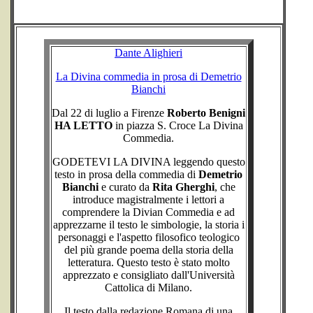
Dante Alighieri
La Divina commedia in prosa di Demetrio
Bianchi
Dal 22 di luglio a Firenze
Roberto Benigni
HA LETTO
in piazza S. Croce La Divina
Commedia.
GODETEVI LA DIVINA leggendo questo
testo in prosa della commedia di
Demetrio
Bianchi
e curato da
Rita Gherghi
, che
introduce magistralmente i lettori a
comprendere la Divian Commedia e ad
apprezzarne il testo le simbologie, la storia i
personaggi e l'aspetto filosofico teologico
del più grande poema della storia della
letteratura. Questo testo è stato molto
apprezzato e consigliato dall'Università
Cattolica di Milano.
Il testo dalla redazione Romana di una