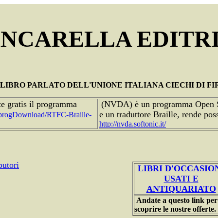
ANCARELLA EDITR
LIBRO PARLATO DELL'UNIONE ITALIANA CIECHI DI F
te gratis il programma
(NVDA) è un programma Open Sour
e un traduttore Braille, rende pos
/progDownload/RTFC-Braille-
http://nvda.softonic.it/
butori
LIBRI D'OCCASIO
USATI E
ANTIQUARIATO
Andate a questo link per
scoprire le nostre offerte.