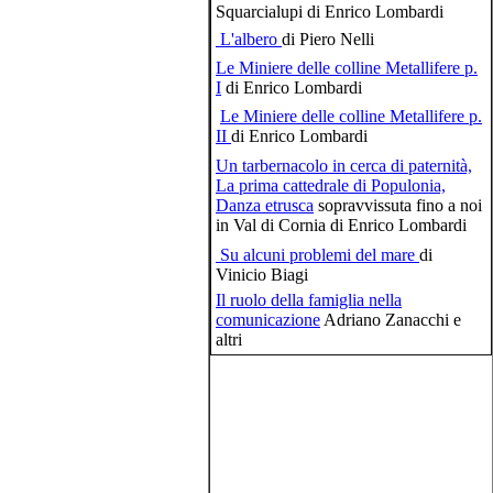
Squarcialupi di Enrico Lombardi
L'albero
di Piero Nelli
Le Miniere delle colline Metallifere p.
I
di Enrico Lombardi
Le Miniere delle colline Metallifere p.
II
di Enrico Lombardi
Un tarbernacolo in cerca di paternità,
La prima cattedrale di Populonia,
Danza etrusca
sopravvissuta fino a noi
in Val di Cornia di Enrico Lombardi
Su alcuni problemi del mare
di
Vinicio Biagi
Il ruolo della famiglia nella
comunicazione
Adriano Zanacchi e
altri