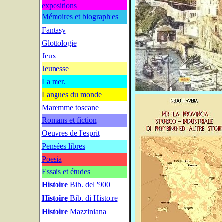
expositions
Mémoires et biographies
Fantasy
Glottologie
Jeux
Jeunesse
La mer.
Langues du monde
Maremme toscane
Romans et fiction
Oeuvres de l'esprit
Pensées libres
Poesia
Essais et études
Histoire
Bib. del '900
Histoire
Bib. di Histoire
Histoire
Mazziniana