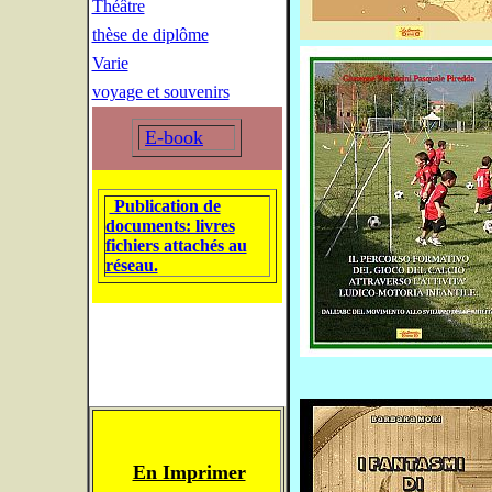
Théâtre
thèse de diplôme
Varie
voyage et souvenirs
E-book
Publication de
documents: livres
fichiers attachés au
réseau.
En Imprimer