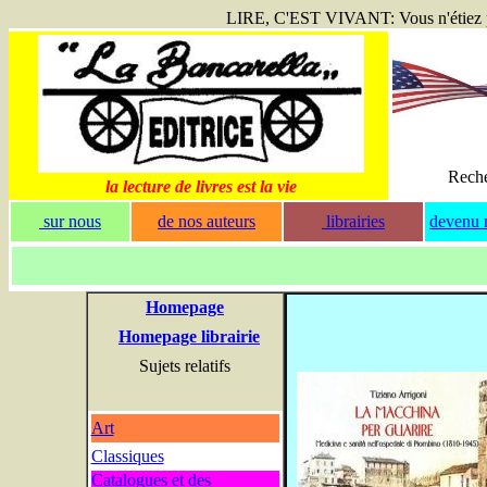
LIRE, C'EST VIVANT: Vous n'étiez pas 
Rech
la lecture de livres est la vie
sur nous
de nos auteurs
librairies
devenu n
Homepage
Homepage librairie
Sujets relatifs
Art
Classiques
Catalogues et des